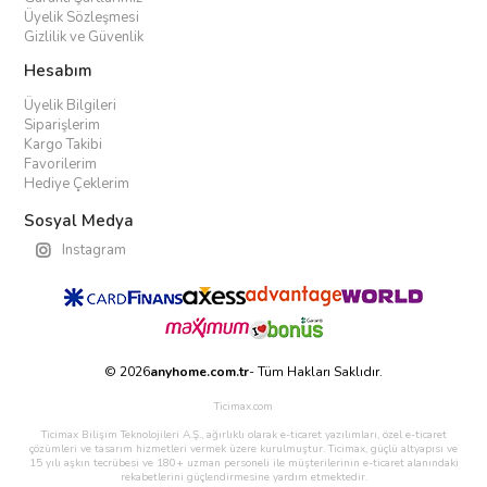
Üyelik Sözleşmesi
Gizlilik ve Güvenlik
Hesabım
Üyelik Bilgileri
Siparişlerim
Kargo Takibi
Favorilerim
Hediye Çeklerim
Sosyal Medya
Instagram
© 2026
anyhome.com.tr
- Tüm Hakları Saklıdır.
Ticimax.com
Ticimax Bilişim Teknolojileri A.Ş., ağırlıklı olarak e-ticaret yazılımları, özel e-ticaret
çözümleri ve tasarım hizmetleri vermek üzere kurulmuştur. Ticimax, güçlü altyapısı ve
15 yılı aşkın tecrübesi ve 180+ uzman personeli ile müşterilerinin e-ticaret alanındaki
rekabetlerini güçlendirmesine yardım etmektedir.