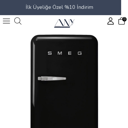
İlk Üyeliğe Özel %10 İndirim
0