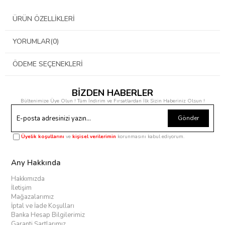
ÜRÜN ÖZELLIKLERI
YORUMLAR
(0)
ÖDEME SEÇENEKLERI
BİZDEN HABERLER
Bültenimize Üye Olun ! Tüm İndirim ve Fırsatlardan İlk Sizin Haberiniz Olsun !
Gönder
Üyelik koşullarını
ve
kişisel verilerimin
korunmasını kabul ediyorum.
Any Hakkında
Hakkımızda
İletişim
Mağazalarımız
İptal ve İade Koşulları
Banka Hesap Bilgilerimiz
Garanti Şartlarımız