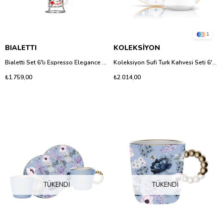
1
BIALETTI
KOLEKSİYON
Bialetti Set 6'lı Espresso Elegance Shot Seti
Koleksiyon Sufi Turk Kahvesi Seti 6'lı Iznık
₺1.759,00
₺2.014,00
TÜKENDI
TÜKENDI