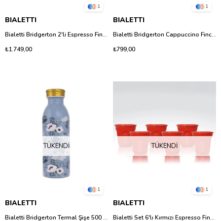
1
1
BIALETTI
BIALETTI
Bialetti Bridgerton 2'li Espresso Fincan Seti
Bialetti Bridgerton Cappuccino Fincanı
₺1.749,00
₺799,00
TÜKENDI
TÜKENDI
1
1
BIALETTI
BIALETTI
Bialetti Bridgerton Termal Şişe 500 Ml
Bialetti Set 6'lı Kırmızı Espresso Fincan Set