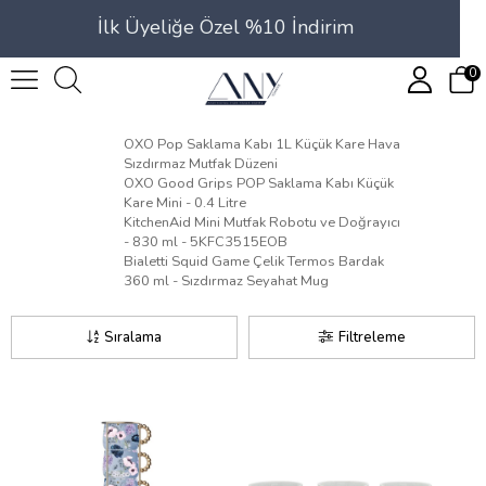
İlk Üyeliğe Özel %10 İndirim
0
OXO Pop Saklama Kabı 1L Küçük Kare Hava
Sızdırmaz Mutfak Düzeni
OXO Good Grips POP Saklama Kabı Küçük
Kare Mini - 0.4 Litre
KitchenAid Mini Mutfak Robotu ve Doğrayıcı
- 830 ml - 5KFC3515EOB
Bialetti Squid Game Çelik Termos Bardak
360 ml - Sızdırmaz Seyahat Mug
Sıralama
Filtreleme