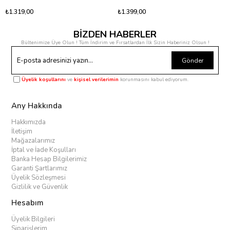
₺1.319,00
₺1.399,00
BİZDEN HABERLER
Bültenimize Üye Olun ! Tüm İndirim ve Fırsatlardan İlk Sizin Haberiniz Olsun !
Gönder
Üyelik koşullarını
ve
kişisel verilerimin
korunmasını kabul ediyorum.
Any Hakkında
Hakkımızda
İletişim
Mağazalarımız
İptal ve İade Koşulları
Banka Hesap Bilgilerimiz
Garanti Şartlarımız
Üyelik Sözleşmesi
Gizlilik ve Güvenlik
Hesabım
Üyelik Bilgileri
Siparişlerim