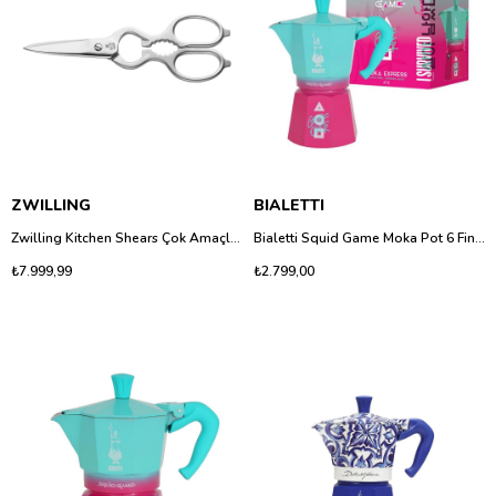
ZWILLING
BIALETTI
Zwilling Kitchen Shears Çok Amaçlı Makas 20 cm | Paslanmaz Çelik Mutfak Makası
Bialetti Squid Game Moka Pot 6 Fincan - Mat Siyah Tasarımlı Espresso Makinesi
₺7.999,99
₺2.799,00