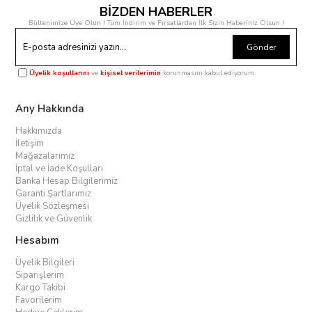
BİZDEN HABERLER
Bültenimize Üye Olun ! Tüm İndirim ve Fırsatlardan İlk Sizin Haberiniz Olsun !
Gönder
Üyelik koşullarını
ve
kişisel verilerimin
korunmasını kabul ediyorum.
Any Hakkında
Hakkımızda
İletişim
Mağazalarımız
İptal ve İade Koşulları
Banka Hesap Bilgilerimiz
Garanti Şartlarımız
Üyelik Sözleşmesi
Gizlilik ve Güvenlik
Hesabım
Üyelik Bilgileri
Siparişlerim
Kargo Takibi
Favorilerim