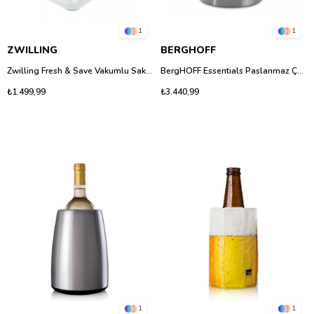
1
1
ZWILLING
BERGHOFF
Zwilling Fresh & Save Vakumlu Saklama Kabı, L Boy, Borosilikat Cam - 2 Litre Akdeniz Mavisi
BergHOFF Essentials Paslanmaz Çelik Çaydanlık, 1,3 lt - İndüksiyon Uyumlu
₺1.499,99
₺3.440,99
1
1