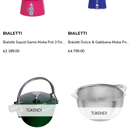
BIALETTI
BIALETTI
Bialetti Squid Game Moka Pot 3 Fincan - Mat Siyah Tasarımlı Espresso Makinesi
Bialetti Dolce & Gabbana Moka Pot 3 Fincan - Akdeniz Mavisi Özel Seri Espresso Makinesi
₺2.189,00
₺4.799,00
TÜKENDI
TÜKENDI