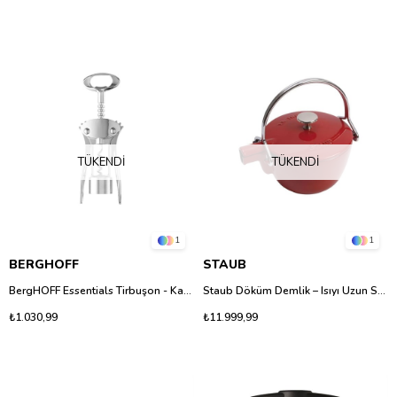
TÜKENDI
TÜKENDI
1
1
BERGHOFF
STAUB
BergHOFF Essentials Tirbuşon - Kanatlı Şarap Açacağı ve Şişe Açacağı
Staub Döküm Demlik – Isıyı Uzun Süre Koruyan Emaye Kaplamalı Çay Demliği
₺1.030,99
₺11.999,99