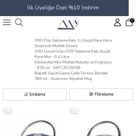
İlk Üyeliğe Özel %10 İndirim
0
OXO Pop Saklama Kabı 1L Küçük Kare Hava
Sızdırmaz Mutfak Düzeni
OXO Good Grips POP Saklama Kabı Küçük
Kare Mini - 0.4 Litre
KitchenAid Mini Mutfak Robotu ve Doğrayıcı
- 830 ml - 5KFC3515EOB
Bialetti Squid Game Çelik Termos Bardak
360 ml - Sızdırmaz Seyahat Mug
Sıralama
Filtreleme
Ücretsiz
Ücretsiz
Kargo
Kargo