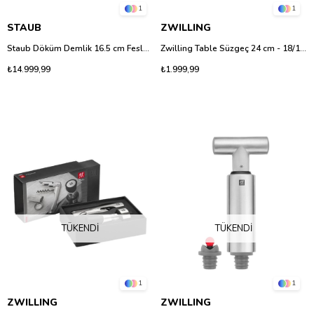
1
1
STAUB
ZWILLING
Staub Döküm Demlik 16.5 cm Fesleğen – Emaye Kaplamalı Çay Demliği
Zwilling Table Süzgeç 24 cm - 18/10 Paslanmaz Çelik Mutfak Süzgeci
₺14.999,99
₺1.999,99
TÜKENDI
TÜKENDI
1
1
ZWILLING
ZWILLING