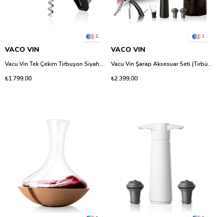
1
1
VACO VIN
VACO VIN
Vacu Vin Tek Çekim Tirbuşon Siyah, Kutulu
Vacu Vin Şarap Aksesuar Seti (Tirbüşon, Soğutucu, Servis, Vakum Set, Stoper), Kutulu
₺1.799,00
₺2.399,00