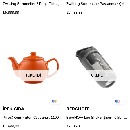
Zwilling Sommelier 2 Parça Tirbuşon ve Aksesuar Seti - Paslanmaz Çelik Şarap Açacağı Takımı
Zwilling Sommelier Paslanmaz Çelik Şarap Pompası - 2 Tıpalı Set (Mat, 19 cm)
₺5.999,99
₺3.499,99
TÜKENDI
TÜKENDI
1
1
İPEK GIDA
BERGHOFF
Price&Kensington Çaydanlık 1100Ml Turuncu
BergHOFF Leo Shaker Şişesi, 0.5L - Sızdırmaz Karıştırıcı Matara
₺1.699,00
₺730,90