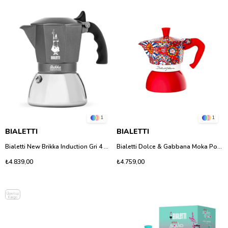
1
1
BIALETTI
BIALETTI
Bialetti New Brikka Induction Gri 4 Cup - Kremalı Espresso Yapan İndüksiyonlu
Bialetti Dolce & Gabbana Moka Pot Induction 2 Fincan - İndüksiyon Uyumlu Özel Seri
₺4.839,00
₺4.759,00
Ücretsiz
Kargo