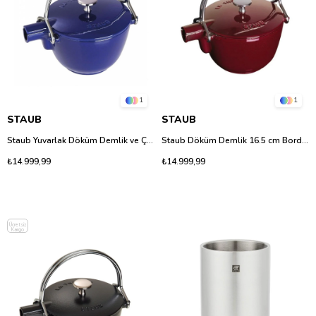
1
1
STAUB
STAUB
Staub Yuvarlak Döküm Demlik ve Çaydanlık - Koyu Mavi (16.5 cm)
Staub Döküm Demlik 16.5 cm Bordo – Emaye Kaplamalı Çay Demliği
₺14.999,99
₺14.999,99
Ücretsiz
Kargo