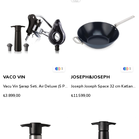
Kargo
1
1
VACO VIN
JOSEPH&JOSEPH
Vacu Vin Şarap Seti, Air Deluxe (5 Parça), Kutulu
Joseph Joseph Space 32 cm Katlanır Saplı Yapışmaz Seramik Wok Tava
₺3.899,00
₺11.599,00