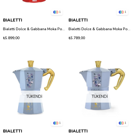
1
1
BIALETTI
BIALETTI
Bialetti Dolce & Gabbana Moka Pot Express 6 Fincan - İtalyan Tasarımı Özel Seri
Bialetti Dolce & Gabbana Moka Pot Induction 4 Fincan - İndüksiyon Uyumlu Özel Seri
₺5.899,00
₺5.789,00
TÜKENDI
TÜKENDI
1
1
BIALETTI
BIALETTI