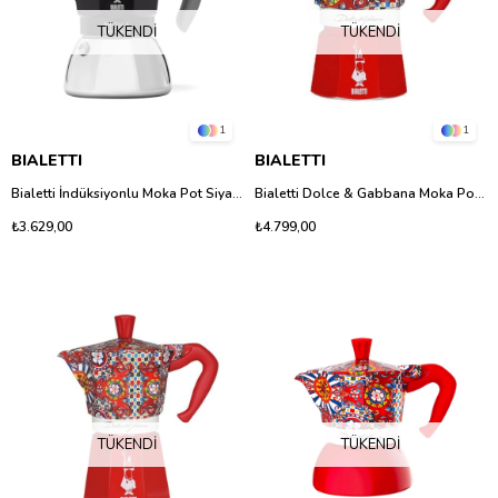
TÜKENDI
TÜKENDI
1
1
BIALETTI
BIALETTI
Bialetti İndüksiyonlu Moka Pot Siyah 6 Fincan - Paslanmaz Çelik & Alüminyum
Bialetti Dolce & Gabbana Moka Pot Express 3 Fincan - İtalyan Tasarımı Özel Seri
₺3.629,00
₺4.799,00
TÜKENDI
TÜKENDI