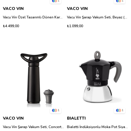
1
1
VACO VIN
VACO VIN
Vacu Vin Özel Tasarımlı Dönen Karaf, Kutulu
Vacu Vin Şarap Vakum Seti, Beyaz (1 Pompa, 2 Şarap Tıpası), Kutulu
₺4.499,00
₺1.099,00
1
1
VACO VIN
BIALETTI
Vacu Vin Şarap Vakum Seti, Concerto Siyah (1 Pompa, 1 Tıpa), Kutulu
Bialetti İndüksiyonlu Moka Pot Siyah 4 Fincan - Paslanmaz Çelik & Alüminyum