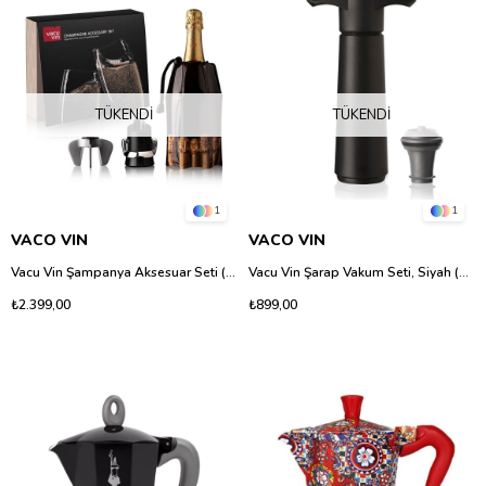
TÜKENDI
TÜKENDI
1
1
VACO VIN
VACO VIN
Vacu Vin Şampanya Aksesuar Seti (Şampanya Açacağı, Soğutucu, Servis & Stopper), Kutulu
Vacu Vin Şarap Vakum Seti, Siyah (1 Pompa, 1 Şarap Tıpası)
₺2.399,00
₺899,00