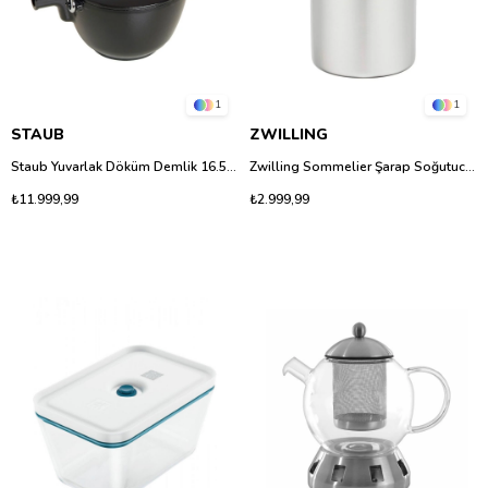
1
1
STAUB
ZWILLING
Staub Yuvarlak Döküm Demlik 16.5 cm Siyah – Emaye Kaplamalı Çay Demliği
Zwilling Sommelier Şarap Soğutucu - 20 cm | Mat Paslanmaz Çelik, Çift Cidarlı Tasarım
₺11.999,99
₺2.999,99