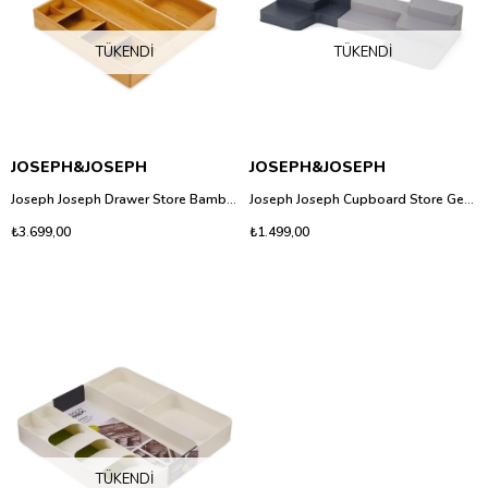
TÜKENDI
TÜKENDI
JOSEPH&JOSEPH
JOSEPH&JOSEPH
Joseph Joseph Drawer Store Bambu Çatal Bıçak ve Mutfak Gereçleri Düzenleyici
Joseph Joseph Cupboard Store Genişletilebilir Katlı Mutfak Rafı ve Dolap İçi Düzenleyici - Gri
₺3.699,00
₺1.499,00
TÜKENDI