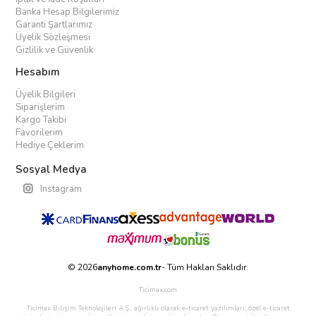
Banka Hesap Bilgilerimiz
Garanti Şartlarımız
Üyelik Sözleşmesi
Gizlilik ve Güvenlik
Hesabım
Üyelik Bilgileri
Siparişlerim
Kargo Takibi
Favorilerim
Hediye Çeklerim
Sosyal Medya
Instagram
© 2026
anyhome.com.tr
- Tüm Hakları Saklıdır.
Ticimax.com
Ticimax Bilişim Teknolojileri A.Ş., ağırlıklı olarak e-ticaret yazılımları, özel e-ticaret