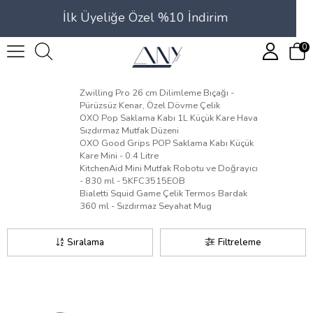
İlk Üyeliğe Özel %10 İndirim
0
Zwilling Pro 26 cm Dilimleme Bıçağı -
Pürüzsüz Kenar, Özel Dövme Çelik
OXO Pop Saklama Kabı 1L Küçük Kare Hava
Sızdırmaz Mutfak Düzeni
OXO Good Grips POP Saklama Kabı Küçük
Kare Mini - 0.4 Litre
KitchenAid Mini Mutfak Robotu ve Doğrayıcı
- 830 ml - 5KFC3515EOB
Bialetti Squid Game Çelik Termos Bardak
360 ml - Sızdırmaz Seyahat Mug
Sıralama
Filtreleme