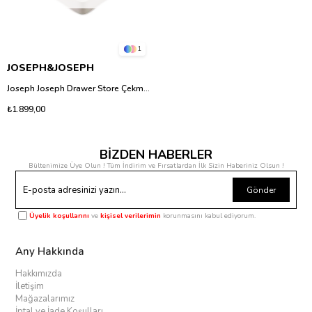
1
JOSEPH&JOSEPH
Joseph Joseph Drawer Store Çekmece İçi Mutfak Gereçleri Düzenleyici - Krem
₺1.899,00
BİZDEN HABERLER
Bültenimize Üye Olun ! Tüm İndirim ve Fırsatlardan İlk Sizin Haberiniz Olsun !
Gönder
Üyelik koşullarını
ve
kişisel verilerimin
korunmasını kabul ediyorum.
Any Hakkında
Hakkımızda
İletişim
Mağazalarımız
İptal ve İade Koşulları