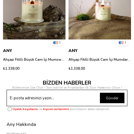
1
1
ANY
ANY
Ahşap Fitilli Büyük Cam İçi Mumsweet Dreams
Ahşap Fitilli Büyük Cam İçi Mumdark Blue
₺1.338,00
₺1.338,00
BİZDEN HABERLER
Bültenimize Üye Olun ! Tüm İndirim ve Fırsatlardan İlk Sizin Haberiniz Olsun !
Gönder
Üyelik koşullarını
ve
kişisel verilerimin
korunmasını kabul ediyorum.
Any Hakkında