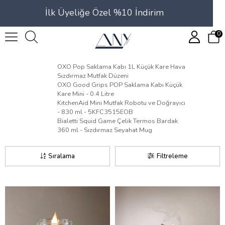
İlk Üyeliğe Özel %10 İndirim
0
OXO Pop Saklama Kabı 1L Küçük Kare Hava
Sızdırmaz Mutfak Düzeni
OXO Good Grips POP Saklama Kabı Küçük
Kare Mini - 0.4 Litre
KitchenAid Mini Mutfak Robotu ve Doğrayıcı
- 830 ml - 5KFC3515EOB
Bialetti Squid Game Çelik Termos Bardak
360 ml - Sızdırmaz Seyahat Mug
Sıralama
Filtreleme