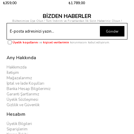
₺359,00
₺1.789,00
BİZDEN HABERLER
Bültenimize Üye Olun ! Tüm İndirim ve Fırsatlardan İlk Sizin Haberiniz Olsun !
Gönder
Üyelik koşullarını
ve
kişisel verilerimin
korunmasını kabul ediyorum.
Any Hakkında
Hakkımızda
İletişim
Mağazalarımız
İptal ve İade Koşulları
Banka Hesap Bilgilerimiz
Garanti Şartlarımız
Üyelik Sözleşmesi
Gizlilik ve Güvenlik
Hesabım
Üyelik Bilgileri
Siparişlerim