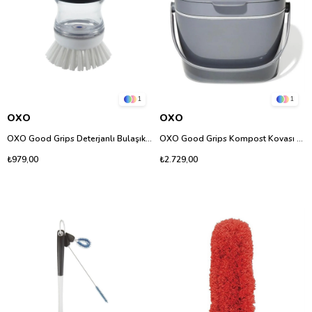
1
1
OXO
OXO
OXO Good Grips Deterjanlı Bulaşık Fırçası Pratik Temizlik
OXO Good Grips Kompost Kovası Mutfakta Geri Dönüşüm
₺979,00
₺2.729,00