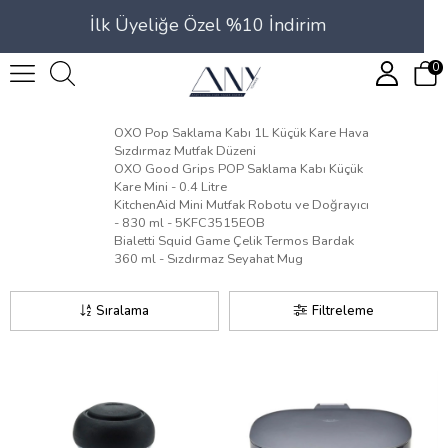
İlk Üyeliğe Özel %10 İndirim
0
OXO Pop Saklama Kabı 1L Küçük Kare Hava
Sızdırmaz Mutfak Düzeni
OXO Good Grips POP Saklama Kabı Küçük
Kare Mini - 0.4 Litre
KitchenAid Mini Mutfak Robotu ve Doğrayıcı
- 830 ml - 5KFC3515EOB
Bialetti Squid Game Çelik Termos Bardak
360 ml - Sızdırmaz Seyahat Mug
Sıralama
Filtreleme