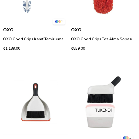
1
OXO
OXO
OXO Good Grips Karaf Temizleme Seti Derinlemesine Hijyen
OXO Good Grips Toz Alma Sopası İçin Mikrofiber Yedek Başlık
₺1.189,00
₺859,00
TÜKENDI
1