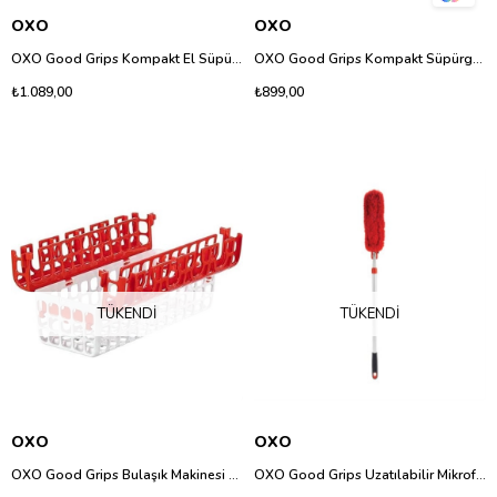
OXO
OXO
OXO Good Grips Kompakt El Süpürgesi ve Faraş Seti
OXO Good Grips Kompakt Süpürge Seti Pratik Temizlik
₺1.089,00
₺899,00
TÜKENDI
TÜKENDI
OXO
OXO
OXO Good Grips Bulaşık Makinesi Küçük Parça Yıkama Sepeti
OXO Good Grips Uzatılabilir Mikrofiber Toz Alma Aparatı - Teleskopik Saplı