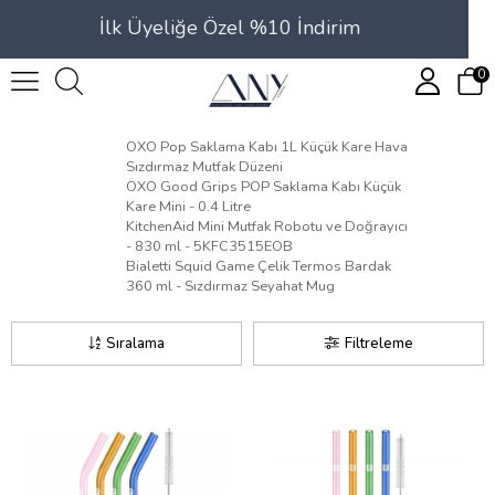
İlk Üyeliğe Özel %10 İndirim
0
OXO Pop Saklama Kabı 1L Küçük Kare Hava
Sızdırmaz Mutfak Düzeni
OXO Good Grips POP Saklama Kabı Küçük
Kare Mini - 0.4 Litre
KitchenAid Mini Mutfak Robotu ve Doğrayıcı
- 830 ml - 5KFC3515EOB
Bialetti Squid Game Çelik Termos Bardak
360 ml - Sızdırmaz Seyahat Mug
Sıralama
Filtreleme