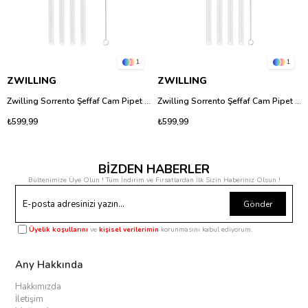
1
1
ZWILLING
ZWILLING
Zwilling Sorrento Şeffaf Cam Pipet Seti - 4 Adet Ucu Kıvrık Borosilikat Pipet
Zwilling Sorrento Şeffaf Cam Pipet Seti - 4 Adet Düz Borosilikat Cam Pipet
₺599,99
₺599,99
BİZDEN HABERLER
Bültenimize Üye Olun ! Tüm İndirim ve Fırsatlardan İlk Sizin Haberiniz Olsun !
Gönder
Üyelik koşullarını
ve
kişisel verilerimin
korunmasını kabul ediyorum.
Any Hakkında
Hakkımızda
İletişim