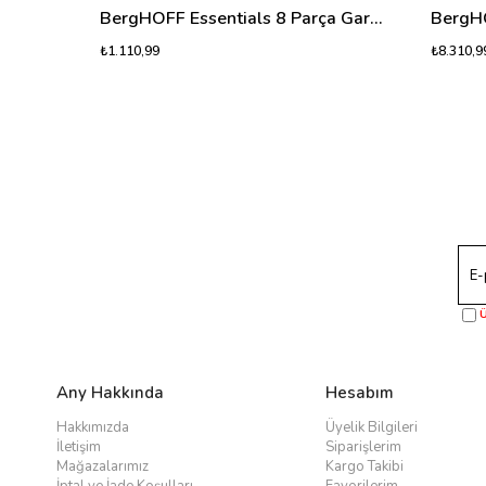
BergHOFF Essentials 8 Parça Garnitür ve Servis Seti - Paslanmaz Çelik
₺1.110,99
₺8.310,9
Ü
Any Hakkında
Hesabım
Hakkımızda
Üyelik Bilgileri
İletişim
Siparişlerim
Mağazalarımız
Kargo Takibi
İptal ve İade Koşulları
Favorilerim