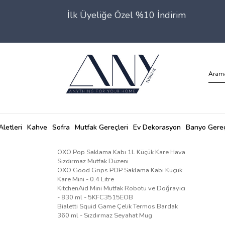
İlk Üyeliğe Özel %10 İndirim
Aletleri
Kahve
Sofra
Mutfak Gereçleri
Ev Dekorasyon
Banyo Gereç
OXO Pop Saklama Kabı 1L Küçük Kare Hava
Sızdırmaz Mutfak Düzeni
OXO Good Grips POP Saklama Kabı Küçük
Kare Mini - 0.4 Litre
KitchenAid Mini Mutfak Robotu ve Doğrayıcı
- 830 ml - 5KFC3515EOB
Bialetti Squid Game Çelik Termos Bardak
360 ml - Sızdırmaz Seyahat Mug