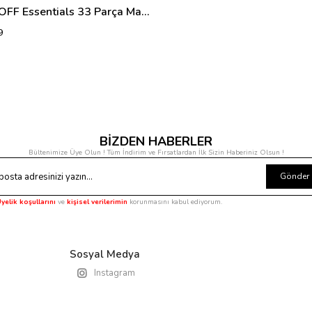
BergHOFF Essentials 33 Parça Mangal Seti - Alüminyum Çantalı Paslanmaz Çelik
9
BİZDEN HABERLER
Bültenimize Üye Olun ! Tüm İndirim ve Fırsatlardan İlk Sizin Haberiniz Olsun !
Gönder
yelik koşullarını
ve
kişisel verilerimin
korunmasını kabul ediyorum.
Sosyal Medya
Instagram