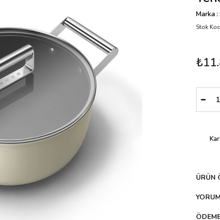
Marka
:
Stok Ko
₺11.
Ka
ÜRÜN 
YORU
ÖDEME