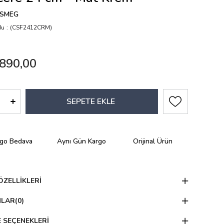
SMEG
du
(CSF2412CRM)
890,00
rgo Bedava
Aynı Gün Kargo
Orijinal Ürün
ÖZELLIKLERI
MLAR
(0)
 SEÇENEKLERI