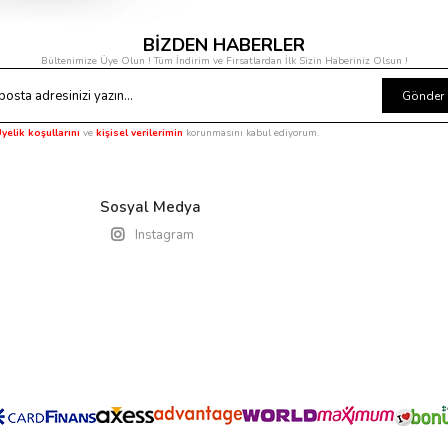
BİZDEN HABERLER
Bültenimize Üye Olun ! Tüm İndirim ve Fırsatlardan İlk Sizin Haberiniz Olsun !
Gönder
yelik koşullarını
ve
kişisel verilerimin
korunmasını kabul ediyorum.
Sosyal Medya
Instagram