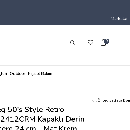
Markalar
0
leri
Outdoor
Kişisel Bakım
< < Önceki Sayfaya Dön
g 50's Style Retro
2412CRM Kapaklı Derin
cere 24 cm - Mat Krem