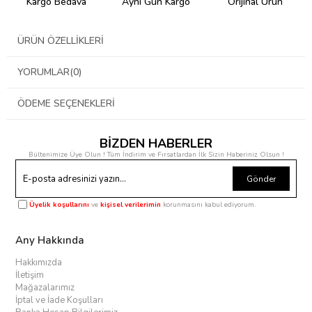
Kargo Bedava
Aynı Gün Kargo
Orijinal Ürün
ÜRÜN ÖZELLIKLERI
YORUMLAR
(0)
ÖDEME SEÇENEKLERI
BİZDEN HABERLER
Bültenimize Üye Olun ! Tüm İndirim ve Fırsatlardan İlk Sizin Haberiniz Olsun !
Gönder
Üyelik koşullarını
ve
kişisel verilerimin
korunmasını kabul ediyorum.
Any Hakkında
Hakkımızda
İletişim
Mağazalarımız
İptal ve İade Koşulları