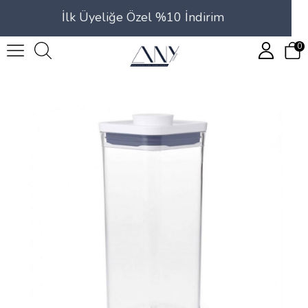
İlk Üyeliğe Özel %10 İndirim
0