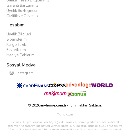
Banka Hesap Bilgilerimiz
Garanti Şartlarımız
Üyelik Sözleşmesi
Gizlilik ve Güvenlik
Hesabım
Üyelik Bilgileri
Siparişlerim
Kargo Takibi
Favorilerim
Hediye Çeklerim
Sosyal Medya
Instagram
© 2026
anyhome.com.tr
- Tüm Hakları Saklıdır.
Ticimax.com
Ticimax Bilişim Teknolojileri A.Ş., ağırlıklı olarak e-ticaret yazılımları, özel e-ticaret
çözümleri ve tasarım hizmetleri vermek üzere kurulmuştur. Ticimax, güçlü altyapısı ve
15 yılı aşkın tecrübesi ve 180+ uzman personeli ile müşterilerinin e-ticaret alanındaki