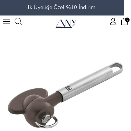
İlk Üyeliğe Özel %10 İndirim
0