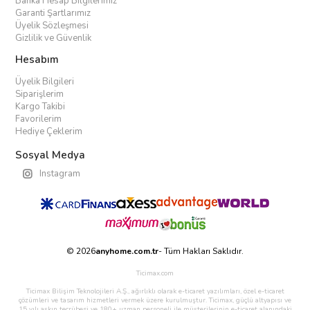
Banka Hesap Bilgilerimiz
Garanti Şartlarımız
Üyelik Sözleşmesi
Gizlilik ve Güvenlik
Hesabım
Üyelik Bilgileri
Siparişlerim
Kargo Takibi
Favorilerim
Hediye Çeklerim
Sosyal Medya
Instagram
© 2026
anyhome.com.tr
- Tüm Hakları Saklıdır.
Ticimax.com
Ticimax Bilişim Teknolojileri A.Ş., ağırlıklı olarak e-ticaret yazılımları, özel e-ticaret
çözümleri ve tasarım hizmetleri vermek üzere kurulmuştur. Ticimax, güçlü altyapısı ve
15 yılı aşkın tecrübesi ve 180+ uzman personeli ile müşterilerinin e-ticaret alanındaki