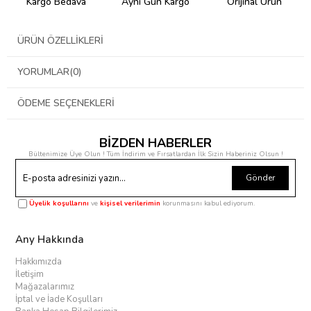
Kargo Bedava
Aynı Gün Kargo
Orijinal Ürün
ÜRÜN ÖZELLIKLERI
YORUMLAR
(0)
ÖDEME SEÇENEKLERI
BİZDEN HABERLER
Bültenimize Üye Olun ! Tüm İndirim ve Fırsatlardan İlk Sizin Haberiniz Olsun !
Gönder
Üyelik koşullarını
ve
kişisel verilerimin
korunmasını kabul ediyorum.
Any Hakkında
Hakkımızda
İletişim
Mağazalarımız
İptal ve İade Koşulları