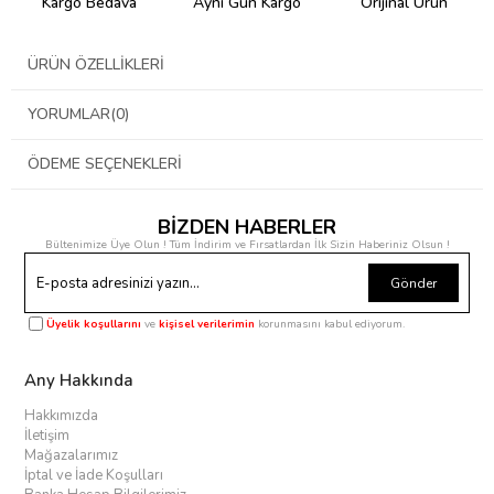
Kargo Bedava
Aynı Gün Kargo
Orijinal Ürün
ÜRÜN ÖZELLIKLERI
YORUMLAR
(0)
ÖDEME SEÇENEKLERI
BİZDEN HABERLER
Bültenimize Üye Olun ! Tüm İndirim ve Fırsatlardan İlk Sizin Haberiniz Olsun !
Gönder
Üyelik koşullarını
ve
kişisel verilerimin
korunmasını kabul ediyorum.
Any Hakkında
Hakkımızda
İletişim
Mağazalarımız
İptal ve İade Koşulları