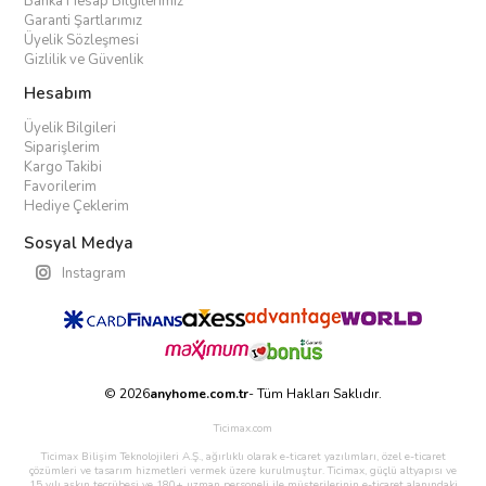
Banka Hesap Bilgilerimiz
Garanti Şartlarımız
Üyelik Sözleşmesi
Gizlilik ve Güvenlik
Hesabım
Üyelik Bilgileri
Siparişlerim
Kargo Takibi
Favorilerim
Hediye Çeklerim
Sosyal Medya
Instagram
© 2026
anyhome.com.tr
- Tüm Hakları Saklıdır.
Ticimax.com
Ticimax Bilişim Teknolojileri A.Ş., ağırlıklı olarak e-ticaret yazılımları, özel e-ticaret
çözümleri ve tasarım hizmetleri vermek üzere kurulmuştur. Ticimax, güçlü altyapısı ve
15 yılı aşkın tecrübesi ve 180+ uzman personeli ile müşterilerinin e-ticaret alanındaki