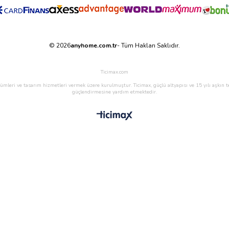
© 2026
anyhome.com.tr
- Tüm Hakları Saklıdır.
Ticimax.com
et çözümleri ve tasarım hizmetleri vermek üzere kurulmuştur. Ticimax, güçlü altyapısı ve 15 yılı aşkı
güçlendirmesine yardım etmektedir.