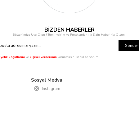
BİZDEN HABERLER
Bültenimize Üye Olun ! Tüm İndirim ve Fırsatlardan İlk Sizin Haberiniz Olsun !
Gönder
yelik koşullarını
ve
kişisel verilerimin
korunmasını kabul ediyorum.
Sosyal Medya
Instagram