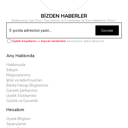
BİZDEN HABERLER
Bültenimize Üye Olun ! Tüm İndirim ve Fırsatlardan İlk Sizin Haberiniz Olsun !
Gönder
Üyelik koşullarını
ve
kişisel verilerimin
korunmasını kabul ediyorum.
Any Hakkında
Hakkımızda
İletişim
Mağazalarımız
İptal ve İade Koşulları
Banka Hesap Bilgilerimiz
Garanti Şartlarımız
Üyelik Sözleşmesi
Gizlilik ve Güvenlik
Hesabım
Üyelik Bilgileri
Siparişlerim